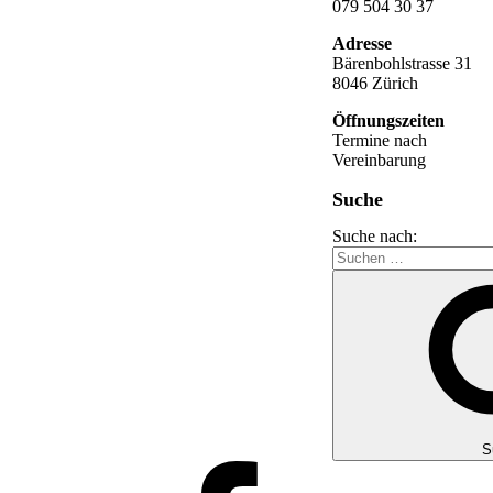
079 504 30 37
Adresse
Bärenbohlstrasse 31
8046 Zürich
Öffnungszeiten
Termine nach
Vereinbarung
Suche
Suche nach:
S